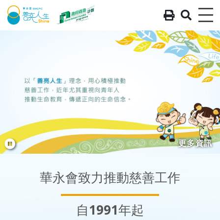
列印 - 
搜尋 
Me
更多資訊
暫停幻燈片
華永會致力推動慈善工作
自
1991
年起