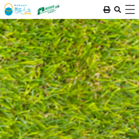
列印 - 
搜尋 
Me