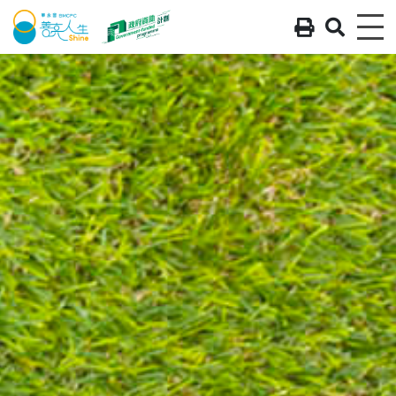
列印 - 
搜尋 
Me