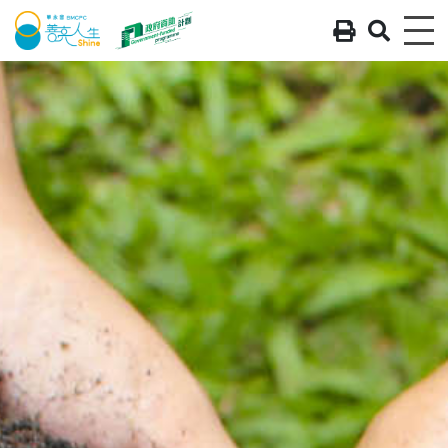
列印 - 
搜尋 
Me