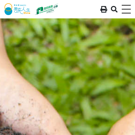
列印 - 
搜尋 
Me